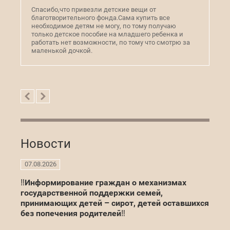
Спасибо,что привезли детские вещи от
Ог
благотворительного фонда.Сама купить все
фо
необходимое детям не могу, по тому получаю
от
только детское пособие на младшего ребенка и
по
работать нет возможности, по тому что смотрю за
те
маленькой дочкой.
Новости
07.08.2026
‼Информирование граждан о механизмах
государственной поддержки семей,
принимающих детей – сирот, детей оставшихся
без попечения родителей‼