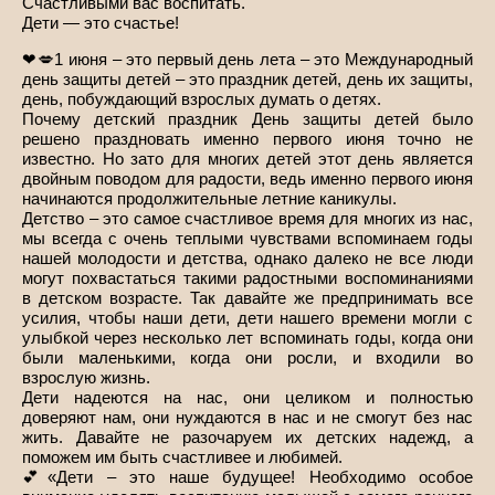
Счастливыми вас воспитать.
Дети — это счастье!
❤💋1 июня – это первый день лета – это Международный
день защиты детей – это праздник детей, день их защиты,
день, побуждающий взрослых думать о детях.
Почему детский праздник День защиты детей было
решено праздновать именно первого июня точно не
известно. Но зато для многих детей этот день является
двойным поводом для радости, ведь именно первого июня
начинаются продолжительные летние каникулы.
Детство – это самое счастливое время для многих из нас,
мы всегда с очень теплыми чувствами вспоминаем годы
нашей молодости и детства, однако далеко не все люди
могут похвастаться такими радостными воспоминаниями
в детском возрасте. Так давайте же предпринимать все
усилия, чтобы наши дети, дети нашего времени могли с
улыбкой через несколько лет вспоминать годы, когда они
были маленькими, когда они росли, и входили во
взрослую жизнь.
Дети надеются на нас, они целиком и полностью
доверяют нам, они нуждаются в нас и не смогут без нас
жить. Давайте не разочаруем их детских надежд, а
поможем им быть счастливее и любимей.
💕«Дети – это наше будущее! Необходимо особое