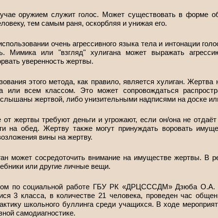
учае оружием служит голос. Может существовать в форме об
ловеку, тем самым раня, оскорбляя и унижая его.
использовании очень агрессивного языка тела и интонации голо
ь. Мимика или "взгляд" хулигана может выражать агресси
орвать уверенность жертвы.
ования этого метода, как правило, является хулиган. Жертва 
са или всем классом. Это может сопровождаться распростр
услышаны жертвой, либо унизительными надписями на доске ил
 от жертвы требуют деньги и угрожают, если он/она не отдаё
ги на обед. Жертву также могут принуждать воровать имуще
озложения вины на жертву.
ан может сосредоточить внимание на имуществе жертвы. В р
ебники или другие личные вещи.
стом по социальной работе ГБУ РК «ДРЦСССДМ» Дзюба О.А. 
ся 3 класса, в количестве 21 человека, проведен час общен
актику школьного буллинга среди учащихся. В ходе мероприят
вной самодиагностике.