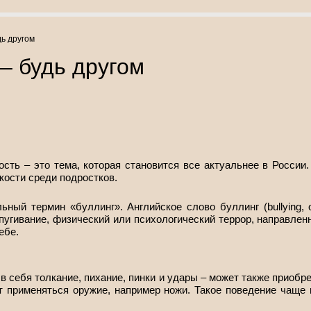
дь другом
– будь другом
ость – это тема, которая становится все актуальнее в Росси
ости среди подростков.
ный термин «буллинг». Английское слово буллинг (bullying, от
апугивание, физический или психологический террор, направленн
ебе.
в себя толкание, пихание, пинки и удары – может также приобр
т применяться оружие, например ножи. Такое поведение чаще 