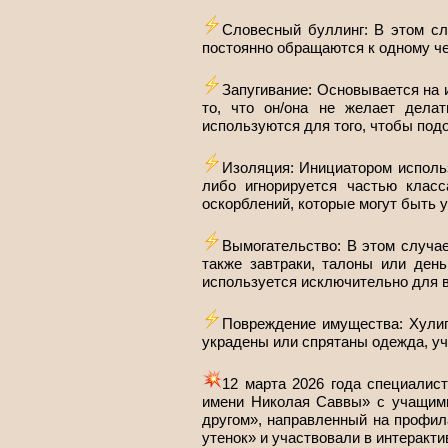
Словесный буллинг: В этом сл
постоянно обращаются к одному че
Запугивание: Основывается на 
то, что он/она не желает делат
используются для того, чтобы под
Изоляция: Инициатором использ
либо игнорируется частью клас
оскорблений, которые могут быть 
Вымогательство: В этом случае
также завтраки, талоны или день
используется исключительно для в
Повреждение имущества: Хулиг
украдены или спрятаны одежда, уч
12 марта 2026 года специали
имени Николая Саввы» с учащими
другом», направленный на профил
утенок» и участвовали в интеракти