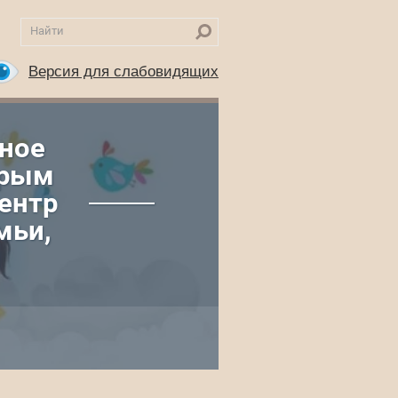
Версия для слабовидящих
ное
Крым
ентр
мьи,