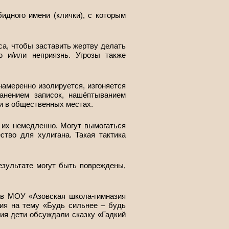
идного имени (клички), с которым
са, чтобы заставить жертву делать
ю и/или неприязнь. Угрозы также
намеренно изолируется, изгоняется
анением записок, нашёптыванием
и в общественных местах.
т их немедленно. Могут вымогаться
ство для хулигана. Такая тактика
езультате могут быть повреждены,
в МОУ «Азовская школа-гимназия
ия на тему «Будь сильнее – будь
ия дети обсуждали сказку «Гадкий