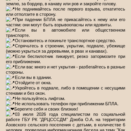
землю, за бордюр, в канаву или ров и закройте голову.
Не поднимайтесь после первого взрыва, откатитесь
или отползите в сторону.
При падении БПЛА не прикасайтесь к нему или его
частям: они могут быть взрывоопасны или ядовиты.
Если вы в автомобиле или общественном
транспорте.
Остановитесь и покиньте транспортное средство.
Спрячьтесь в строении, укрытии, подвале, убежище
(можно укрыться за деревьями, в рвах и канавах).
Если беспилотник пикирует, резко затормозите при
его приближении.
Если вас много и нет укрытия - разбегайтесь в разные
стороны.
Если вы в здании.
Отойдите от окна.
Укройтесь в подвале, либо в помещении с несущими
стенами и без окон.
Не пользуйтесь лифтом.
Не использовать телефон при приближении БПЛА.
Берегите себя и своих близких!
03 июля 2026 года специалистом по социальной
работе ГБУ РК "ДРЦСССДМ" Дзюба О.А. на территории
Азовского сельского поселения с детьми, в количестве 6
человек, проведена информационная беседа на тему "Как