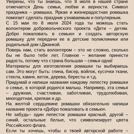
Уверены, что ты знаешь, что 8 июля в нашей стране
отмечается День семьи, любви и верности. Символ
праздника – ромашка. Яркая и жизнерадостная ромашка
помогает сделать праздник узнаваемым и популярным.
С 15 мая по 8 июля 2024 года ты можешь стать
волонтером добровольческого проекта «Дети – детям.
Добро пожаловать в семью» и создать авторскую
ромашку для передачи ее в детские поликлиники или
родильный дом г.Джанкой.
Поверь нам, стать волонтером – это не сложно, сколько
бы не было тебе лет. Главное – желание принести
радость, потому что страна большая – семья одна!
Материалы для изготовления ромашки ты выбираешь
сам. Это могут быть: глина, бисер, войлок, кусочки ткани,
стекла, камня, веток, дерева, бересты и т.д.
Придумай и напиши названия каждому лепестку ромашки
о семье, в которой родился малыш. Например, эта семья
– дружная, счастливая, заботливая, трудолюбивая,
многодетная, крепкая и др.
На желтой сердцевине ромашки обязательно напиши
название проекта «Добро пожаловать в семью».
Не забудь– один лепесток ромашки красный, другой –
синий, остальные белые, что символизирует цвета
Российского флага.
Если ты хочешь, чтобы о твоей авторской работе –