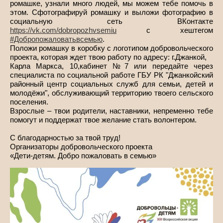
ромашке, узнали много людей, мы можем тебе помочь в
этом. Сфотографируй ромашку и выложи фотографию в
социальную сеть ВКонтакте
https://vk.com/dobropozhvsemiu
с хештегом
#Добропожаловатьвсемью
.
Положи ромашку в коробку с логотипом добровольческого
проекта, которая ждет твою работу по адресу: г.Джанкой,
Карла Маркса, 10,кабинет №7 или передайте через
специалиста по социальной работе ГБУ РК "Джанкойский
районный центр социальных служб для семьи, детей и
молодёжи", обслуживающий территорию твоего сельского
поселения.
Взрослые – твои родители, наставники, непременно тебе
помогут и поддержат твое желание стать волонтером.
С благодарностью за твой труд!
Организаторы добровольческого проекта
«Дети-детям. Добро пожаловать в семью»