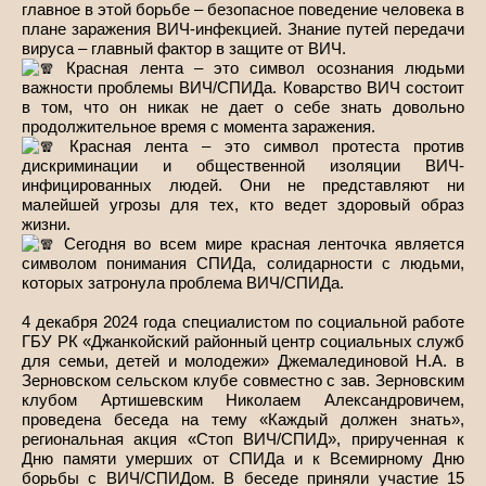
главное в этой борьбе – безопасное поведение человека в
плане заражения ВИЧ-инфекцией. Знание путей передачи
вируса – главный фактор в защите от ВИЧ.
Красная лента – это символ осознания людьми
важности проблемы ВИЧ/СПИДа. Коварство ВИЧ состоит
в том, что он никак не дает о себе знать довольно
продолжительное время с момента заражения.
Красная лента – это символ протеста против
дискриминации и общественной изоляции ВИЧ-
инфицированных людей. Они не представляют ни
малейшей угрозы для тех, кто ведет здоровый образ
жизни.
Сегодня во всем мире красная ленточка является
символом понимания СПИДа, солидарности с людьми,
которых затронула проблема ВИЧ/СПИДа.
4 декабря 2024 года специалистом по социальной работе
ГБУ РК «Джанкойский районный центр социальных служб
для семьи, детей и молодежи» Джемалединовой Н.А. в
Зерновском сельском клубе совместно с зав. Зерновским
клубом Артишевским Николаем Александровичем,
проведена беседа на тему «Каждый должен знать»,
региональная акция «Стоп ВИЧ/СПИД», прирученная к
Дню памяти умерших от СПИДа и к Всемирному Дню
борьбы с ВИЧ/СПИДом. В беседе приняли участие 15