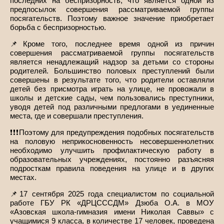
последних на беспризорность, что является одной из
предпосылок совершения рассматриваемой группы
посягательств. Поэтому важное значение приобретает
борьба с беспризорностью.
📌Кроме того, последнее время одной из причин
совершения рассматриваемой группы посягательств
является ненадлежащий надзор за детьми со стороны
родителей. Большинство половых преступлений были
совершены в результате того, что родители оставляли
детей без присмотра играть на улице, не провожали в
школы и детские сады, чем пользовались преступники,
уводя детей под различными предлогами в уединенные
места, где и совершали преступления.
❗❗❗Поэтому для предупреждения подобных посягательств
на половую неприкосновенность несовершеннолетних
необходимо улучшить профилактическую работу в
образовательных учреждениях, постоянно разъясняя
подросткам правила поведения на улице и в других
местах.
📌17 сентября 2025 года специалистом по социальной
работе ГБУ РК «ДРЦСССДМ» Дзюба О.А. в МОУ
«Азовская школа-гимназия имени Николая Саввы» с
учащимися 9 класса, в количестве 17 человек, проведена